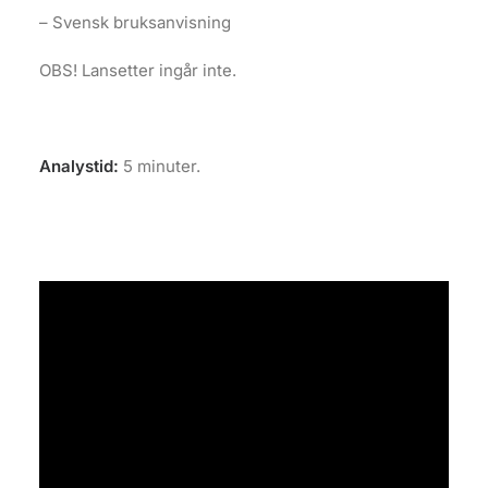
– Svensk bruksanvisning
OBS! Lansetter ingår inte.
Analystid:
5 minuter.