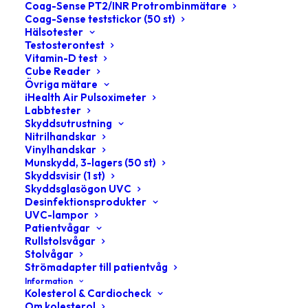
Coag-Sense PT2/INR Protrombinmätare
Coag-Sense teststickor (50 st)
Hälsotester
Testosterontest
Vitamin-D test
Cube Reader
Övriga mätare
iHealth Air Pulsoximeter
Labbtester
Skyddsutrustning
Nitrilhandskar
Vinylhandskar
Munskydd, 3-lagers (50 st)
Skyddsvisir (1 st)
2.611
kr
Skyddsglasögon UVC
inkl moms
Desinfektionsprodukter
UVC-lampor
Väldigt behändig mätare
Patientvågar
Rullstolsvågar
för långtidsblodsocker
Stolvågar
Strömadapter till patientvåg
Information
Kolesterol & Cardiocheck
HANDLA NU
Om kolesterol