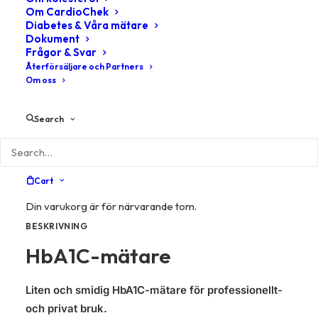
Om CardioChek
Diabetes & Våra mätare
Dokument
Artikelnummer
3058
Frågor & Svar
Återförsäljare och Partners
Kategorier
Blodsockermätare
,
HbA1c-mätare
Om oss
Search
BESKRIVNING
YTTERLIGARE INFORMATION
Cart
Din varukorg är för närvarande tom.
BESKRIVNING
HbA1C-mätare
Liten och smidig HbA1C-mätare för professionellt-
och privat bruk.