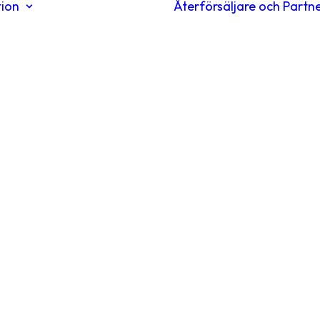
tion
Återförsäljare och Partn