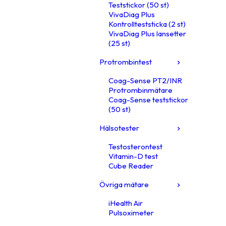
Teststickor (50 st)
VivaDiag Plus
Kontrollteststicka (2 st)
VivaDiag Plus lansetter
(25 st)
Protrombintest
Coag-Sense PT2/INR
Protrombinmätare
Coag-Sense teststickor
(50 st)
Hälsotester
Testosterontest
Vitamin-D test
Cube Reader
Övriga mätare
iHealth Air
Pulsoximeter