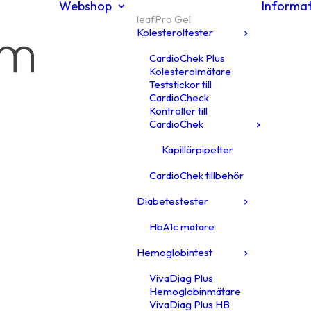
Webshop
Informa
leafPro Gel
Kolesteroltester
CardioChek Plus
Kolesterolmätare
Teststickor till
CardioCheck
Kontroller till
CardioChek
Kapillärpipetter
CardioChek tillbehör
Diabetestester
HbA1c mätare
Hemoglobintest
VivaDiag Plus
Hemoglobinmätare
VivaDiag Plus HB