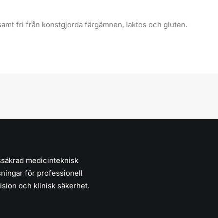
amt fri från konstgjorda färgämnen, laktos och gluten.
ssäkrad medicinteknisk
sningar för professionell
sion och klinisk säkerhet.