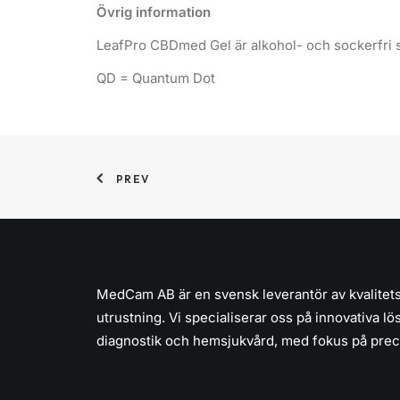
Övrig information
LeafPro CBDmed Gel är alkohol- och sockerfri s
QD = Quantum Dot
PREV
MedCam AB är en svensk leverantör av kvalitet
utrustning. Vi specialiserar oss på innovativa lö
diagnostik och hemsjukvård, med fokus på preci