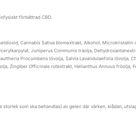
ofysiskt förbättrad CBD.
seldioxid, Cannabis Sativa blomextrakt, Alkohol, Microkristallin 
lycerylkarpylat, Juniperus Communis träolja, Dehydroxantanextrak
a, Gaultheria Procumbens lövolja, Salvia Lavandulaefolia lövolj
volja, Zingiber Officinale rotextrakt, Helianthus Annuus fröolja, 
storlek som ska behandlas) av gelen där värken, klådan, utslage