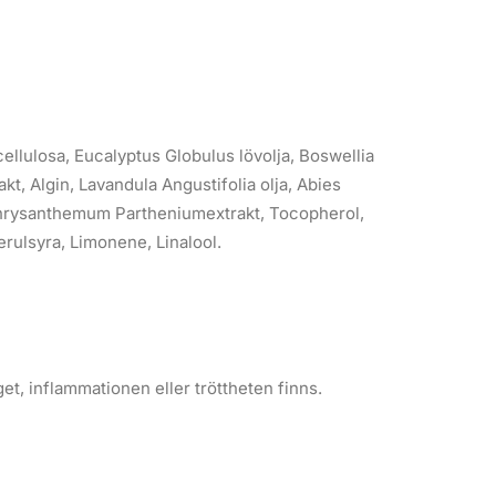
cellulosa, Eucalyptus Globulus lövolja, Boswellia
t, Algin, Lavandula Angustifolia olja, Abies
a, Chrysanthemum Partheniumextrakt, Tocopherol,
Ferulsyra, Limonene, Linalool.
t, inflammationen eller tröttheten finns.