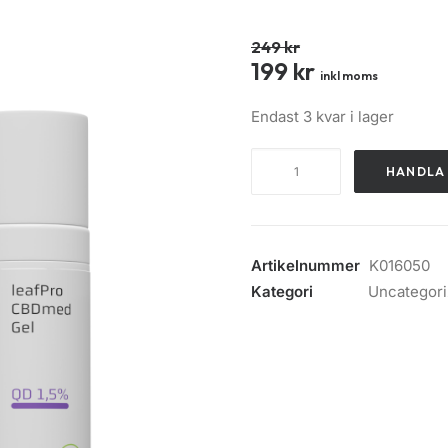
249
kr
199
kr
inkl moms
Endast 3 kvar i lager
HANDLA
Artikelnummer
K016050
Kategori
Uncategor