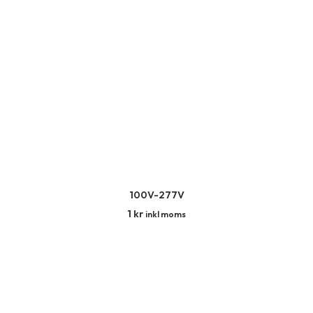
HANDLA NU
100V-277V
1
kr
inkl moms