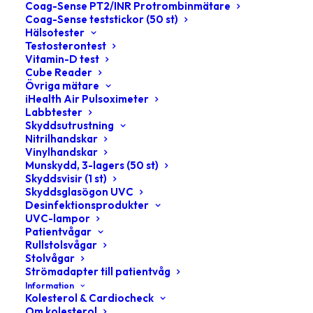
Coag-Sense PT2/INR Protrombinmätare
Coag-Sense teststickor (50 st)
Hälsotester
Testosterontest
Vitamin-D test
Cube Reader
Övriga mätare
iHealth Air Pulsoximeter
Labbtester
Visar alla 6 resultat
Skyddsutrustning
Nitrilhandskar
Vinylhandskar
Munskydd, 3-lagers (50 st)
Skyddsvisir (1 st)
Skyddsglasögon UVC
Desinfektionsprodukter
UVC-lampor
Patientvågar
Rullstolsvågar
Stolvågar
Strömadapter till patientvåg
Information
Kolesterol & Cardiocheck
Om kolesterol