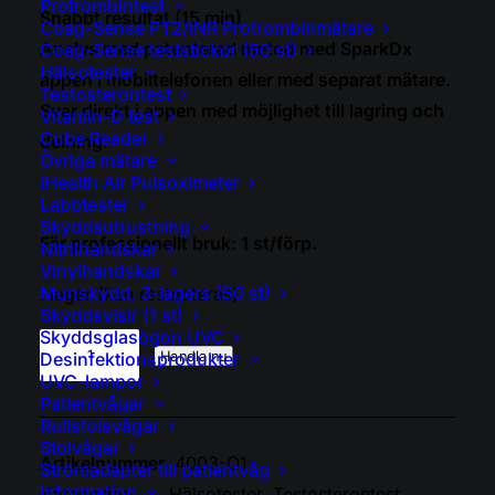
Protrombintest
Snabbt resultat (15 min)
Coag-Sense PT2/INR Protrombinmätare
Analys med patenterad metod med SparkDx
Coag-Sense teststickor (50 st)
Hälsotester
appen i mobiltelefonen eller med separat mätare.
Testosterontest
Svar direkt i appen med möjlighet till lagring och
Vitamin-D test
Cube Reader
delning.
Övriga mätare
iHealth Air Pulsoximeter
Labbtester
Skyddsutrustning
För professionellt bruk: 1 st/förp.
Nitrilhandskar
Vinylhandskar
Munskydd, 3-lagers (50 st)
I lager (kan restnoteras)
Skyddsvisir (1 st)
Skyddsglasögon UVC
Testosteron
Handla nu
Desinfektionsprodukter
snabbtest
UVC-lampor
(1
Patientvågar
st)
Rullstolsvågar
Stolvågar
mängd
Artikelnummer
4003-Q1
Strömadapter till patientvåg
Information
Kategorier
Hälsotester
,
Testosterontest