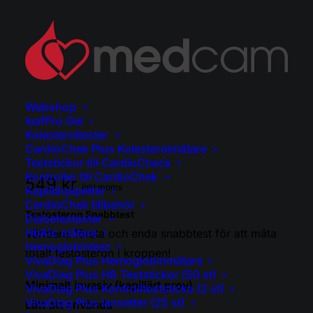
Webshop
leafPro Gel
Kolesteroltester
CardioChek Plus Kolesterolmätare
Teststickor till CardioCheck
Kontroller till CardioChek
549
kr
inkl moms
Kapillärpipetter
CardioChek tillbehör
Testosteron Snabbtest
Diabetestester
HbA1c mätare
Världens första och enda snabbtest för att mäta
Hemoglobintest
totalt testosteron i kroppen!
VivaDiag Plus Hemoglobinmätare
VivaDiag Plus HB Teststickor (50 st)
Minimalt invasiv (kapillärt prov)
VivaDiag Plus Kontrollteststicka (2 st)
VivaDiag Plus lansetter (25 st)
Lätt att använda