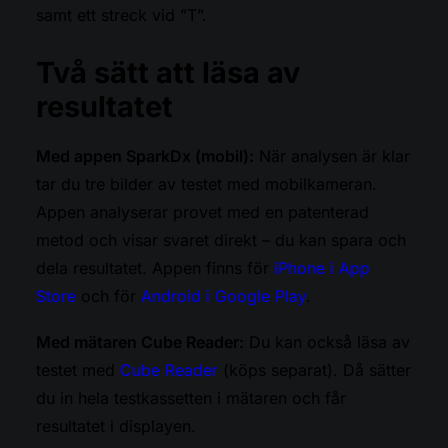
samt ett streck vid ”T”.
Två sätt att läsa av
resultatet
Med appen SparkDx (mobil):
När analysen är klar
tar du tre bilder av testet med mobilkameran.
Appen analyserar provet med en patenterad
metod och visar svaret direkt – du kan spara och
dela resultatet. Appen finns för
iPhone i App
Store
och för
Android i Google Play
.
Med mätaren Cube Reader:
Du kan också läsa av
testet med
Cube Reader
(köps separat). Då sätter
du in hela testkassetten i mätaren och får
resultatet i displayen.