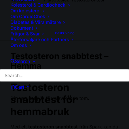
Kolesterol & Cardiocheck
Om kolesterol
Om CardioChek
Diabetes & Våra mätare
Dokument
Beskrivning
Frågor & Svar
Återförsäljare och Partners
Om oss
Testosteron snabbtest –
Search
Hemma
Testosteron
Cart
snabbtest för
Din varukorg är för närvarande tom.
hemmabruk
Med ett
testosteron snabbtest
från Spark kan du