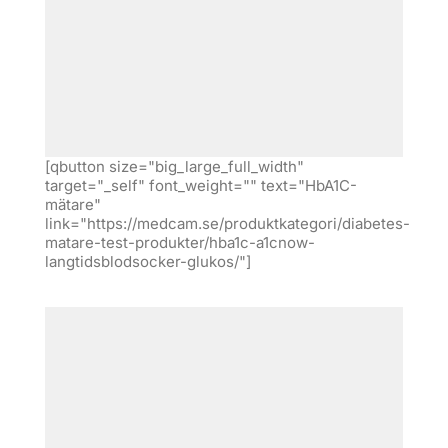
[qbutton size="big_large_full_width"
target="_self" font_weight="" text="HbA1C-
mätare"
link="https://medcam.se/produktkategori/diabetes-
matare-test-produkter/hba1c-a1cnow-
langtidsblodsocker-glukos/"]