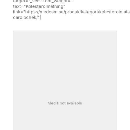
target="_self" font_weight=""
text="Kolesterolmätning"
link="https://medcam.se/produktkategori/kolesterolmata
cardiochek/"]
Media not available