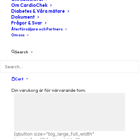
Om CardioChek
Diabetes & Våra mätare
Dokument
Frågor & Svar
Återförsäljare och Partners
Om oss
Search
Media not available
Cart
Din varukorg är för närvarande tom.
[qbutton size="big_large_full_width"