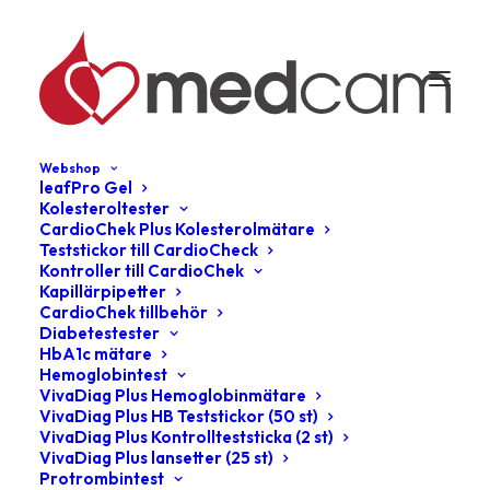
Webshop
leafPro Gel
Kolesteroltester
CardioChek Plus Kolesterolmätare
Teststickor till CardioCheck
Kontroller till CardioChek
Kapillärpipetter
CardioChek tillbehör
Diabetestester
HbA1c mätare
Hemoglobintest
VivaDiag Plus Hemoglobinmätare
VivaDiag Plus HB Teststickor (50 st)
VivaDiag Plus Kontrollteststicka (2 st)
VivaDiag Plus lansetter (25 st)
Protrombintest
Media not available