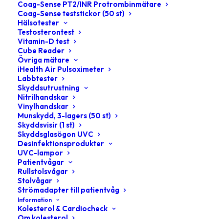
Coag-Sense PT2/INR Protrombinmätare
Coag-Sense teststickor (50 st)
Hälsotester
Testosterontest
Vitamin-D test
Cube Reader
Övriga mätare
iHealth Air Pulsoximeter
Labbtester
Skyddsutrustning
Nitrilhandskar
Vinylhandskar
Munskydd, 3-lagers (50 st)
[qbutton size="big_large_full_width"
Skyddsvisir (1 st)
target="_self" font_weight="" text="CBD
Skyddsglasögon UVC
PRODUKTER"
Desinfektionsprodukter
link="https://medcam.se/produktkategori/cbdmed-
UVC-lampor
cbd-cbdolja-cbdkapslar/"]
Patientvågar
Rullstolsvågar
Stolvågar
Strömadapter till patientvåg
Information
Kolesterol & Cardiocheck
Om kolesterol